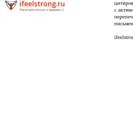
ifeelstrong.ru
цитиров
с актив
Портал для сильных и здоровых ;)
перепеч
письмен
ifeelstr