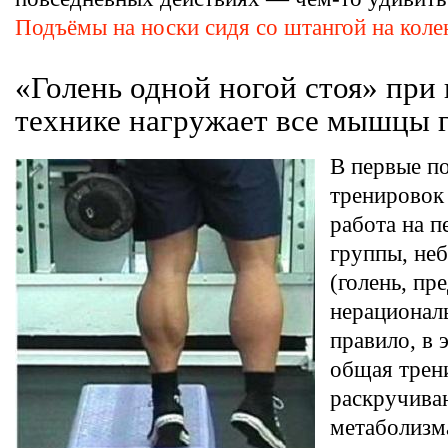
Подъёмы на носки сидя со штангой на кол
«Голень одной ногой стоя» при
технике нагружает все мышцы 
В первые п
тренировок
работа на 
группы, н
(голень, пр
нерациональ
правило, в 
общая трен
раскручива
метаболизм