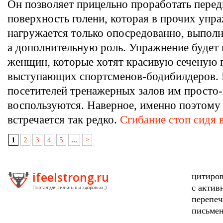
Он позволяет прицельно проработать пере
поверхность голени, которая в прочих упр
нагружается только опосредованно, выпол
а дополнительную роль. Упражнение будет 
женщин, которые хотят красивую сеченую г
выступающих спортсменов-бодибилдеров.
посетителей тренажерных залов им просто-
воспользуются. Наверное, именно поэтому
встречается так редко.
Сгибание стоп сидя 
1
2
3
4
5
...
>
ifeelstrong.ru
цитиров
с актив
Портал для сильных и здоровых ;)
перепеч
письмен