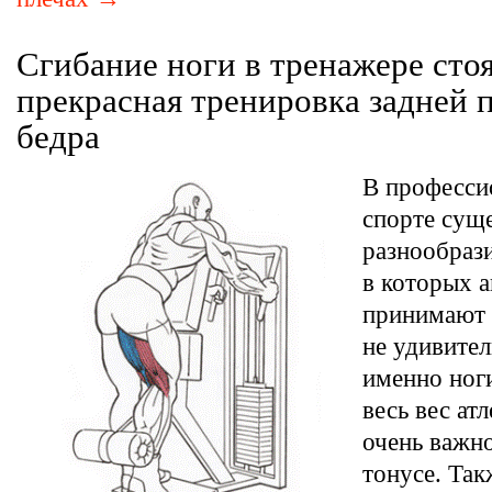
Сгибание ноги в тренажере сто
прекрасная тренировка задней 
бедра
В професси
спорте сущ
разнообраз
в которых а
принимают 
не удивител
именно ноги
весь вес ат
очень важно
тонусе. Та