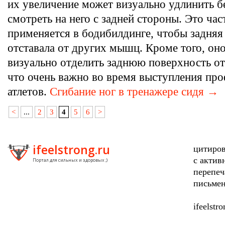
их увеличение может визуально удлинить б
смотреть на него с задней стороны. Это ча
применяется в бодибилдинге, чтобы задняя 
отставала от других мышц. Кроме того, он
визуально отделить заднюю поверхность о
что очень важно во время выступления пр
атлетов.
Сгибание ног в тренажере сидя →
<
...
2
3
4
5
6
>
ifeelstrong.ru
цитиров
с актив
Портал для сильных и здоровых ;)
перепеч
письмен
ifeelstr