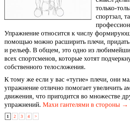
только-толь
спортзал, т
профессион
Упражнение относится к числу формирующий
помощью можно расширить плечи, придат
и рельеф. В общем, это одно из любимейш
всех спортсменов, которые хотят подчеркн
собственного телосложения.
К тому же если у вас «тугие» плечи, они 
упражнение отлично помогает увеличить а
движения, что пригодится во множестве др
упражнений.
Махи гантелями в стороны →
1
2
3
4
>