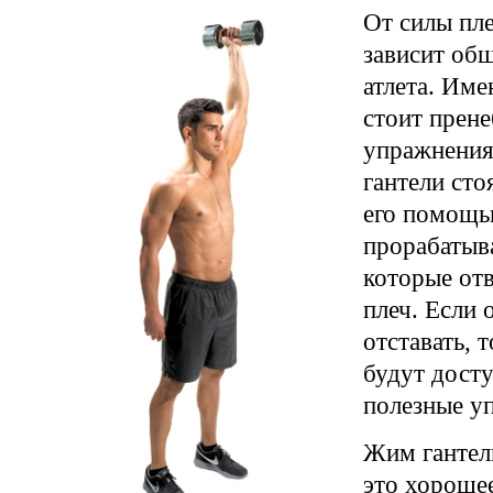
От силы пле
зависит общ
атлета. Име
стоит прене
упражнения
гантели сто
его помощь
прорабатыв
которые отв
плеч. Если 
отставать, т
будут дост
полезные у
Жим гантел
это хороше