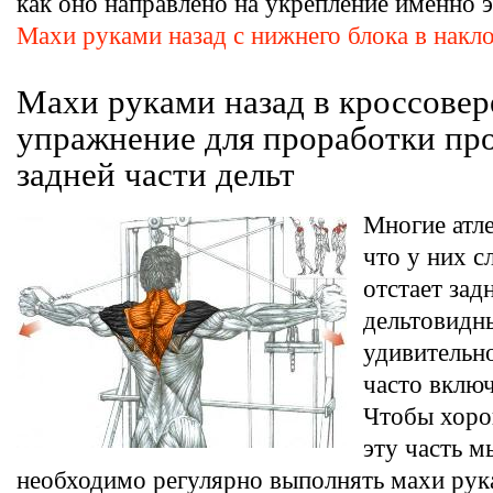
как оно направлено на укрепление именно 
Махи руками назад с нижнего блока в накл
Махи руками назад в кроссове
упражнение для проработки пр
задней части дельт
Многие атл
что у них 
отстает зад
дельтовидн
удивительно
часто включ
Чтобы хоро
эту часть 
необходимо регулярно выполнять махи рук