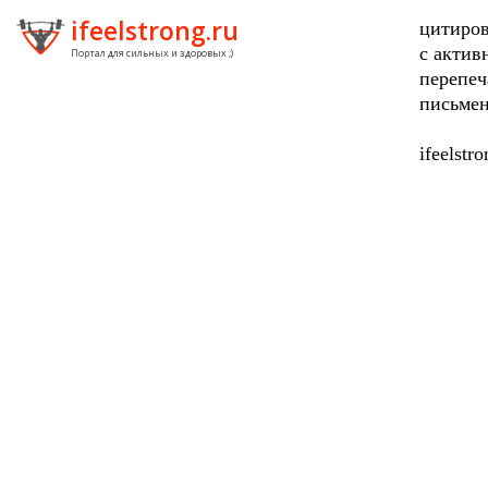
ifeelstrong.ru
цитиров
с актив
Портал для сильных и здоровых ;)
перепеч
письмен
ifeelstr