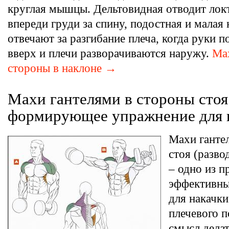
круглая мышцы. Дельтовидная отводит лок
впереди груди за спину, подостная и малая 
отвечают за разгибание плеча, когда руки 
вверх и плечи разворачиваются наружу.
Ма
стороны в наклоне →
Махи гантелями в стороны сто
формирующее упражнение для 
Махи ганте
стоя (разво
– одно из п
эффективны
для накачк
плечевого п
смысл делат