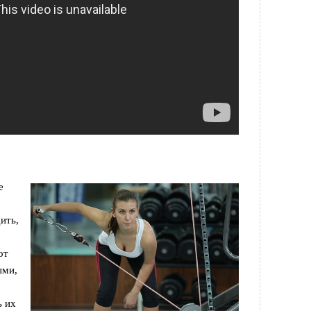
е
ить,
от
ыми,
ь их