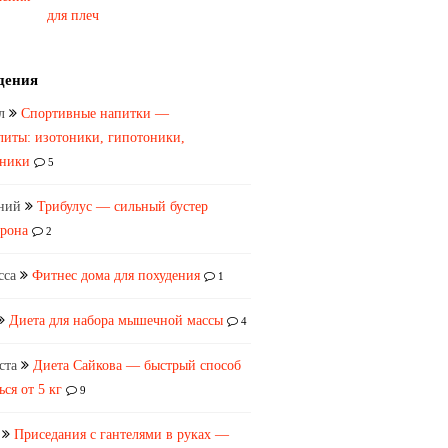
для плеч
дения
л
Спортивные напитки —
литы: изотоники, гипотоники,
оники
5
ний
Трибулус — сильный бустер
ерона
2
сса
Фитнес дома для похудения
1
Диета для набора мышечной массы
4
ста
Диета Сайкова — быстрый способ
ься от 5 кг
9
Приседания с гантелями в руках —