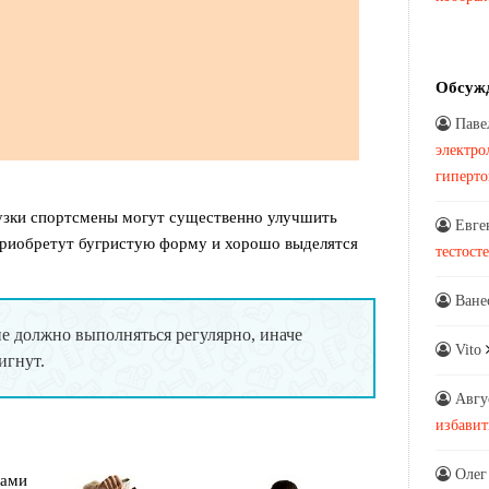
Обсуж
Паве
электро
гиперт
зки спортсмены могут существенно улучшить
Евге
приобретут бугристую форму и хорошо выделятся
тестост
Ване
е должно выполняться регулярно, иначе
Vito
игнут.
Авгу
избавит
Олег
ками