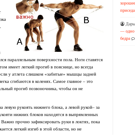
хорошее
присед
т
узка
Дарь
.
— одно
бедра
м
ался параллельным поверхности пола. Ноги ставятся
том имеет легкий прогиб в пояснице, но всегда
 если у атлета слишком «забитые» мышцы задней
легка сгибаются в коленях. Самое главное – это
льный прогиб позвоночника, чтобы он не
за левую рукоять нижнего блока, а левой рукой– за
укояти нижних блоков находятся в выпрямленных
. Важно прочно зафиксировать руки в локтях, пока
кается легкий изгиб в этой области, но не