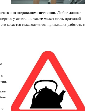
тически неподвижном состоянии
. Любое лишнее
энергию у атлета, но также может стать причиной
это касается тяжелоатлетов, привыкших работать с
но
 а
гии.
даже
юбое
 и