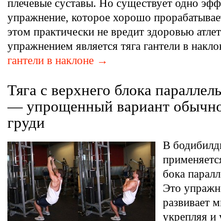
плечевые суставы. Но существует одно эф
упражнение, которое хорошо прорабатывает
этом практически не вредит здоровью атле
упражнением является тяга гантели в накло
гантели в наклоне →
Тяга с верхнего блока паралле
— упрощенный вариант обычно
груди
В бодибилд
применяется
бока парал
Это упражн
развивает 
укрепляя и 