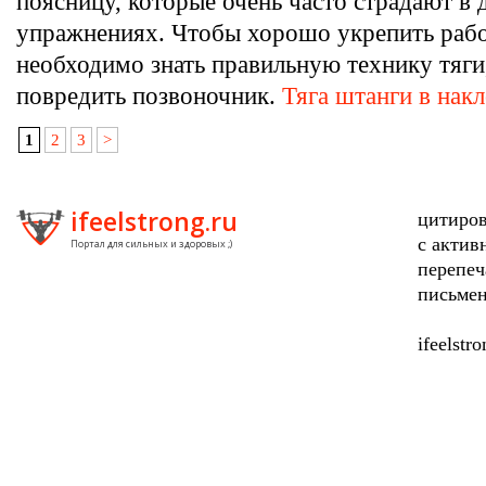
поясницу, которые очень часто страдают в 
упражнениях. Чтобы хорошо укрепить раб
необходимо знать правильную технику тяги
повредить позвоночник.
Тяга штанги в нак
1
2
3
>
ifeelstrong.ru
цитиров
с актив
Портал для сильных и здоровых ;)
перепеч
письмен
ifeelstr