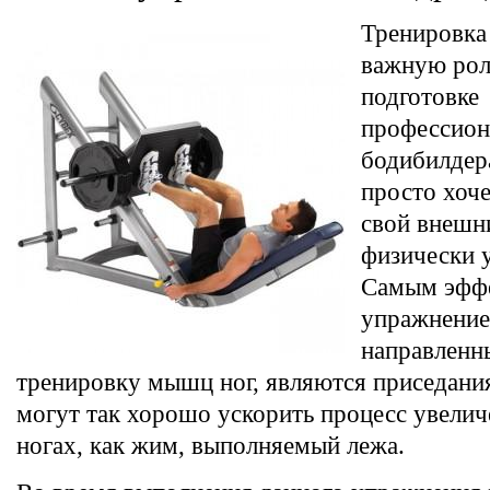
Тренировка 
важную роль
подготовке
профессион
бодибилдера
просто хоч
свой внешни
физически 
Самым эфф
упражнение
направленн
тренировку мышц ног, являются приседания
могут так хорошо ускорить процесс увели
ногах, как жим, выполняемый лежа.