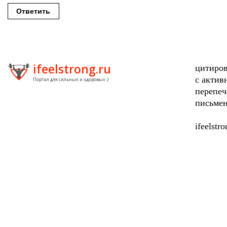
Ответить
ifeelstrong.ru
цитиров
с актив
Портал для сильных и здоровых ;)
перепеч
письмен
ifeelstr