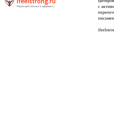
ifeelstrong.ru
цитиров
с актив
Портал для сильных и здоровых ;)
перепеч
письмен
ifeelstr