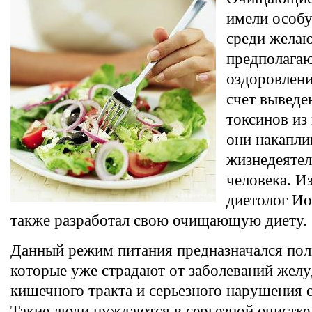
имели особ
среди жела
предполагаю
оздоровлени
счет выведе
токсинов из
они накапли
жизнедеятел
человека. И
диетолог И
также разработал свою очищающую диету.
Данный режим питания предназначался по
которые уже страдают от заболеваний жел
кишечного тракта и серьезного нарушения 
Такие люди нуждаются в серьезной очистке 