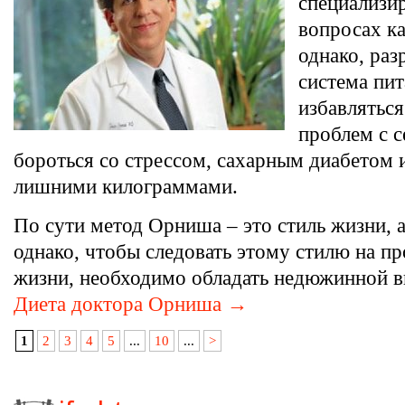
специализир
вопросах к
однако, раз
система пит
избавляться
проблем с с
бороться со стрессом, сахарным диабетом и
лишними килограммами.
По сути метод Орниша – это стиль жизни, а
однако, чтобы следовать этому стилю на п
жизни, необходимо обладать недюжинной 
Диета доктора Орниша →
1
2
3
4
5
...
10
...
>