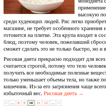
монодиета с
применение
высокую по
среди худеющих людей. Рис легко приобре
магазине, не требует особенного хранения 
готовится на плитке. Эта крупа входит в со
блюд, поэтому человек, пожелавший сброс
сможет сделать это не только быстро, но и 
Рисовая диета прекрасно подходит для всех
считается строгой, потому что тело челове
получить все необходимые полезные вещест
только уменьшает объемы тела, но также п
кишечник. Из-за его загрязнения чаще всег
избыточный вес.
Рисовая диета →
<
...
8
9
10
11
12
...
>