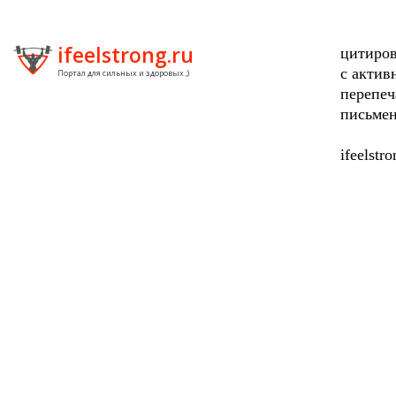
ifeelstrong.ru
цитиров
с актив
Портал для сильных и здоровых ;)
перепеч
письмен
ifeelstr