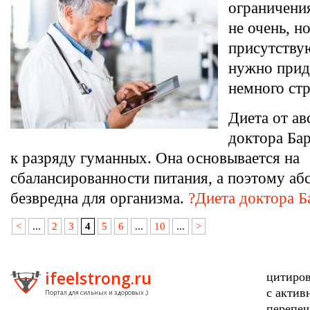
ограничения
не очень, н
присутству
нужно прид
немного стр
Диета от ав
доктора Ба
к разряду гуманных. Она основывается на
сбалансированности питания, а поэтому а
безвредна для организма.
?Диета доктора 
<
...
2
3
4
5
6
...
10
...
>
ifeelstrong.ru
цитиров
с актив
Портал для сильных и здоровых ;)
перепеч