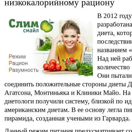
низкокалорийному рациону
В 2012 год
разработана
диета, кото
последстви
названием 
Над ней ра
количество 
Они пытали
соединить положительные стороны диеты 
Агатсона, Монтиньяка и Клиники Майо. На
диетологи получили систему, близкой по ид
американским диетам. В ее основу легла п
пирамида, созданная учеными из Гарварда.
Данный режим питания предусматривает со