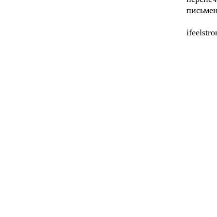
письмен
ifeelstr