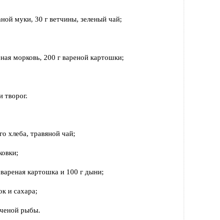
аной муки, 30 г ветчины, зеленый чай;
еная морковь, 200 г вареной картошки;
и творог.
го хлеба, травяной чай;
ковки;
 вареная картошка и 100 г дыни;
ок и сахара;
еченой рыбы.