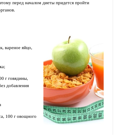
этому перед началом диеты придется пройти
рганов.
к, вареное яйцо,
ка;
00 г говядины,
без добавления
а
са, 100 г овощного