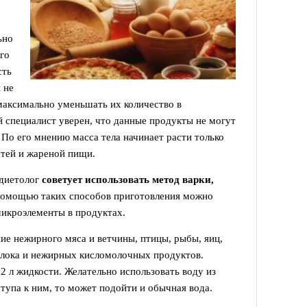
ьно
его
сть
 не
максимально уменьшать их количество в
 специалист уверен, что данные продукты не могут
 По его мнению масса тела начинает расти только
тей и жареной пищи.
 диетолог
советует использовать метод варки,
помощью таких способов приготовления можно
микроэлементы в продуктах.
ие нежирного мяса и ветчины, птицы, рыбы, яиц,
олока и нежирных кисломолочных продуктов.
2 л жидкости. Желательно использовать воду из
ступа к ним, то может подойти и обычная вода.