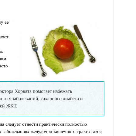
му ее
ляет
в.
ном
асто
октора Хорвата помогает избежать
стых заболеваний, сахарного диабета и
ней ЖКТ.
ия следует отнести практически полностью
 заболеваниях желудочно-кишечного тракта такое