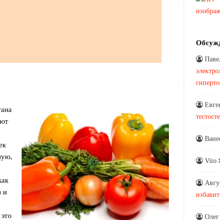
Обсуж
Паве
электро
гиперт
Евге
тана
тестост
ьют
Ване
ек
ную,
Vito
как
Авгу
 и
избавит
 это
Олег