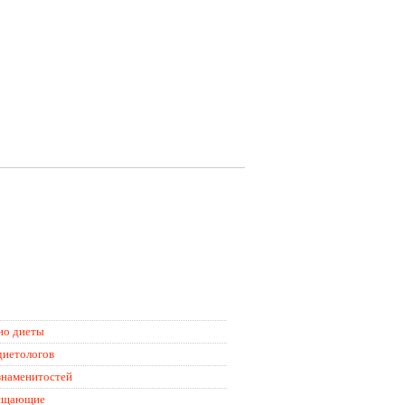
о диеты
диетологов
знаменитостей
щающие