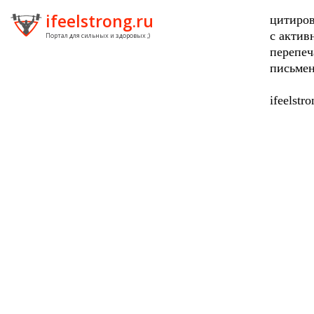
ifeelstrong.ru
цитиров
с актив
Портал для сильных и здоровых ;)
перепеч
письмен
ifeelstr