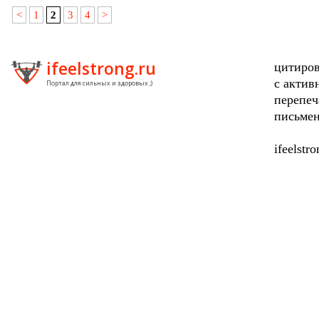
<
1
2
3
4
>
ifeelstrong.ru
цитиров
с актив
Портал для сильных и здоровых ;)
перепеч
письмен
ifeelstr