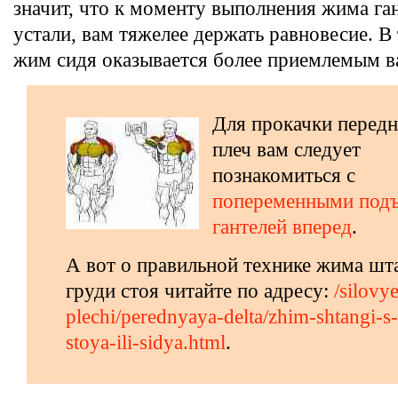
значит, что к моменту выполнения жима га
устали, вам тяжелее держать равновесие. В
жим сидя оказывается более приемлемым в
Для прокачки передн
плеч вам следует
познакомиться с
попеременными под
гантелей вперед
.
А вот о правильной технике жима шт
груди стоя читайте по адресу:
/silovye
plechi/perednyaya-delta/zhim-shtangi-s
stoya-ili-sidya.html
.