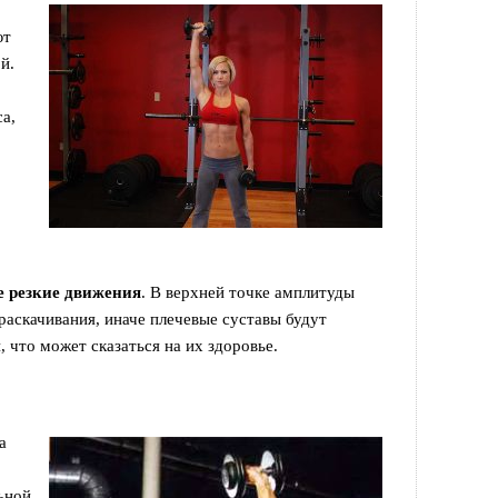
ют
й.
са,
е резкие движения
. В верхней точке амплитуды
 раскачивания, иначе плечевые суставы будут
 что может сказаться на их здоровье.
а
ьной