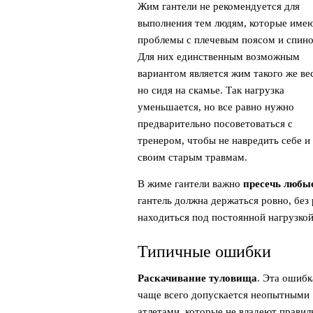
Жим гантели не рекомендуется для
выполнения тем людям, которые име
проблемы с плечевым поясом и спино
Для них единственным возможным
вариантом является жим такого же ве
но сидя на скамье. Так нагрузка
уменьшается, но все равно нужно
предварительно посоветоваться с
тренером, чтобы не навредить себе и
своим старым травмам.
В жиме гантели важно
пресечь любы
гантель должна держаться ровно, без
находиться под постоянной нагрузкой,
Типичные ошибки
Раскачивание туловища
. Эта ошибк
чаще всего допускается неопытными
атлетами, которые не владеют правил