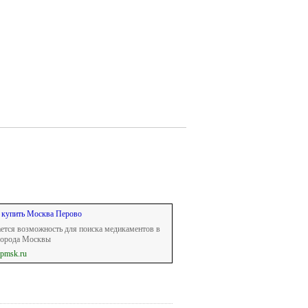
 купить Москва Перово
ется возможность для поиска медикаментов в
города Москвы
opmsk.ru