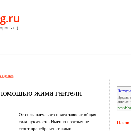
g.ru
оровых ;)
яя дельта
 помощью жима гантели
Пептиды
Предлага
аптеках 
peptidsh
От силы плечевого пояса зависит общая
сила рук атлета. Именно поэтому не
Плечи
стоит пренебрегать такими