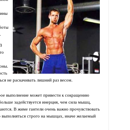
пины
боты
.
 В
то
роны.
ость
ся не раскачивать лишний раз весом.
рое выполнение может привести к сокращению
больше задействуется инерция, чем сила мышц,
аются. В жиме гантели очень важно прочувствовать
но выполняться строго на мышцах, иначе желаемый