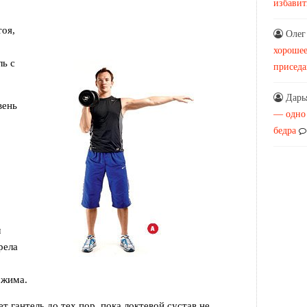
избавит
тоя,
Олег
хорошее
ль с
присед
Дарь
вень
— одно
бедра
м
рела
 жима.
т гантель до тех пор, пока локтевой сустав не