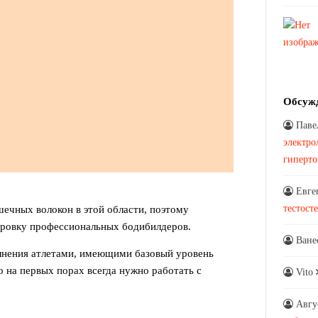
Обсуж
Паве
электро
гиперт
Евге
тестост
шечных волокон в этой области, поэтому
ировку профессиональных бодибилдеров.
Ване
лнения атлетами, имеющими базовый уровень
 на первых порах всегда нужно работать с
Vito
Авгу