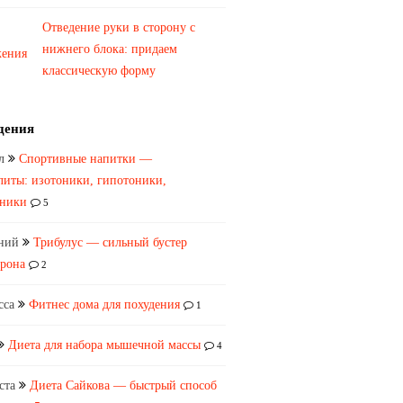
Отведение руки в сторону с
нижнего блока: придаем
классическую форму
дения
л
Спортивные напитки —
литы: изотоники, гипотоники,
оники
5
ний
Трибулус — сильный бустер
ерона
2
сса
Фитнес дома для похудения
1
Диета для набора мышечной массы
4
ста
Диета Сайкова — быстрый способ