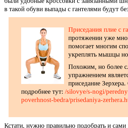
были удобные кроссовки с завязанными шн
в такой обуви выпады с гантелями будут б
Приседания плие с г
протяжении уже мно
помогает многим сп
укреплять мышцы но
Похожим, но более 
упражнением являет
приседание Зерхера.
подробнее тут:
/silovye/s-nogi/peredn
poverhnost-bedra/prisedaniya-zerhera.h
Кстати, нужно правильно подобрать и сами 