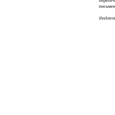
перепеч
письмен
ifeelstr