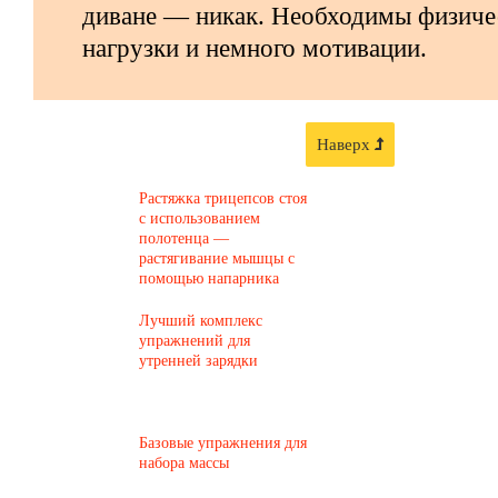
диване — никак. Необходимы физиче
нагрузки и немного мотивации.
Наверх
Растяжка трицепсов стоя
с использованием
полотенца —
растягивание мышцы с
помощью напарника
Лучший комплекс
упражнений для
утренней зарядки
Базовые упражнения для
набора массы