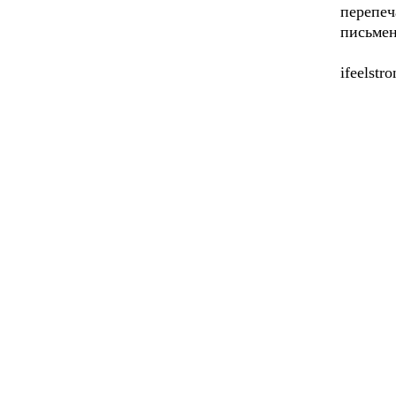
перепеч
письмен
ifeelstr