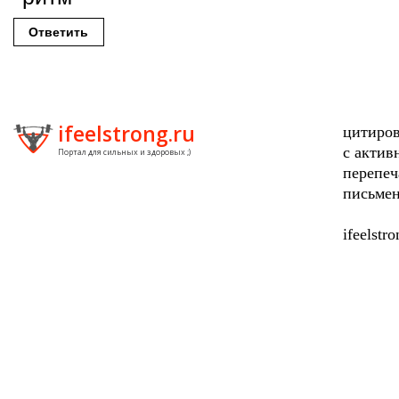
Ответить
ifeelstrong.ru
цитиров
с актив
Портал для сильных и здоровых ;)
перепеч
письмен
ifeelstr