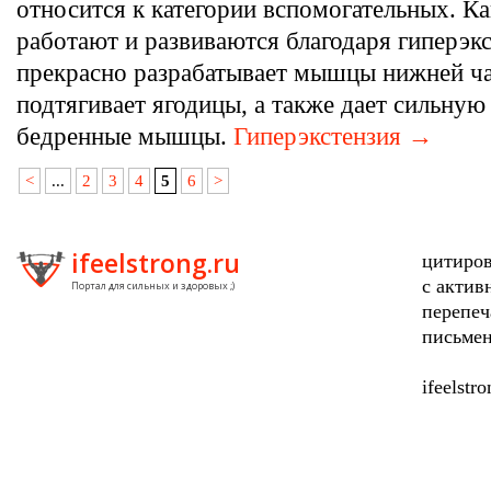
относится к категории вспомогательных. 
работают и развиваются благодаря гиперэк
прекрасно разрабатывает мышцы нижней ча
подтягивает ягодицы, а также дает сильную
бедренные мышцы.
Гиперэкстензия →
<
...
2
3
4
5
6
>
ifeelstrong.ru
цитиров
с актив
Портал для сильных и здоровых ;)
перепеч
письмен
ifeelstr