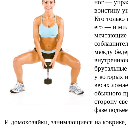
ног — упра
воистину у
Кто только 
его — и ми
мечтающие 
соблазните
между беде
внутреннюю
брутальные
у которых 
весах ломае
обычного п
сторону све
фазе подъем
И домохозяйки, занимающиеся на коврике,