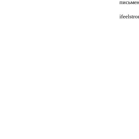
письмен
ifeelstr