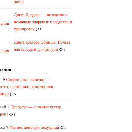
диета
Диета Дардена — похудение с
помощью здоровых продуктов и
тренировок
1
​Диета доктора Орниша. Польза
для сердца и для фигуры
1
дения
л
Спортивные напитки —
литы: изотоники, гипотоники,
оники
5
ний
Трибулус — сильный бустер
ерона
2
сса
Фитнес дома для похудения
1