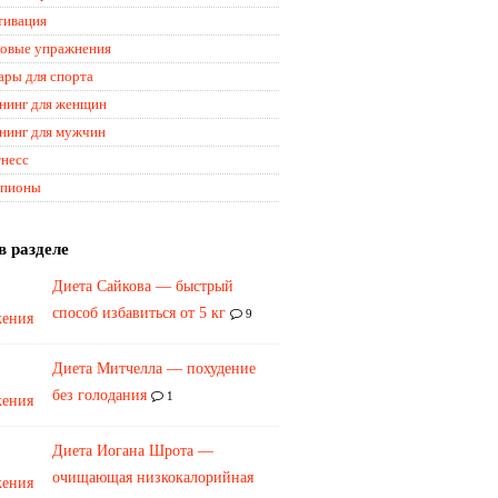
ивация
овые упражнения
ары для спорта
нинг для женщин
нинг для мужчин
несс
пионы
в разделе
Диета Сайкова — быстрый
способ избавиться от 5 кг
9
Диета Митчелла — похудение
без голодания
1
Диета Иогана Шрота —
очищающая низкокалорийная