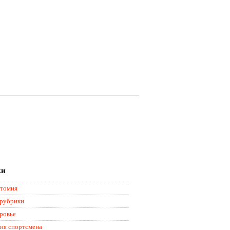
ки
томия
 рубрики
ровье
ня спортсмена