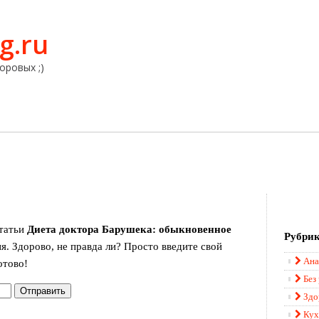
g.ru
оровых ;)
статьи
​Диета доктора Барушека: обыкновенное
Рубри
ия. Здорово, не правда ли? Просто введите свой
Ана
отово!
Без
Здо
Кух