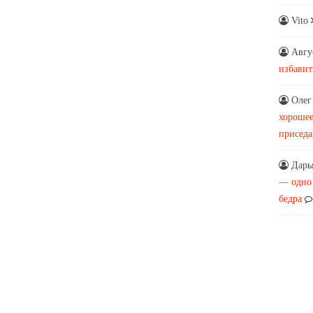
Vito
Авгу
избавит
Олег
хорошее
присед
Дарь
— одно
бедра