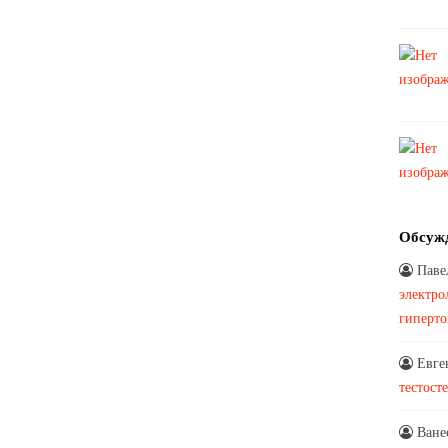
Обсуж
Паве
электро
гиперт
Евге
тестост
Ване