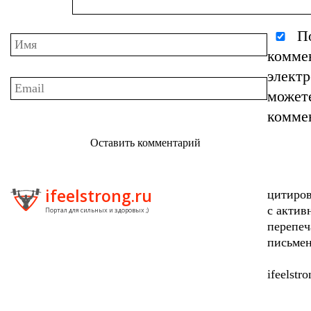
По
комме
элект
может
комме
Оставить комментарий
ifeelstrong.ru
цитиров
с актив
Портал для сильных и здоровых ;)
перепеч
письмен
ifeelstr