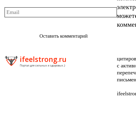
элект
может
комме
Оставить комментарий
ifeelstrong.ru
цитиров
с актив
Портал для сильных и здоровых ;)
перепеч
письмен
ifeelstr