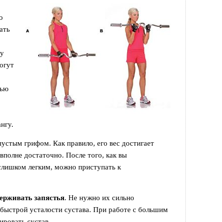
о
ать
 у
могут
щью
нгу.
устым грифом. Как правило, его вес достигает
 вполне достаточно. После того, как вы
 слишком легким, можно приступать к
ерживать запястья
. Не нужно их сильно
к быстрой усталости сустава. При работе с большим
ровать сустав.