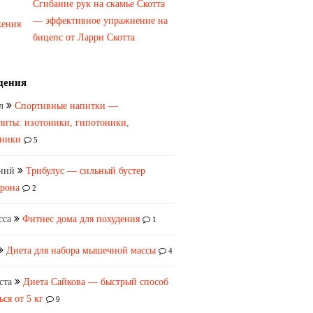
Сгибание рук на скамье Скотта
— эффективное упражнение на
бицепс от Ларри Скотта
дения
л
Спортивные напитки —
литы: изотоники, гипотоники,
оники
5
ний
Трибулус — сильный бустер
ерона
2
сса
Фитнес дома для похудения
1
Диета для набора мышечной массы
4
ста
Диета Сайкова — быстрый способ
ься от 5 кг
9