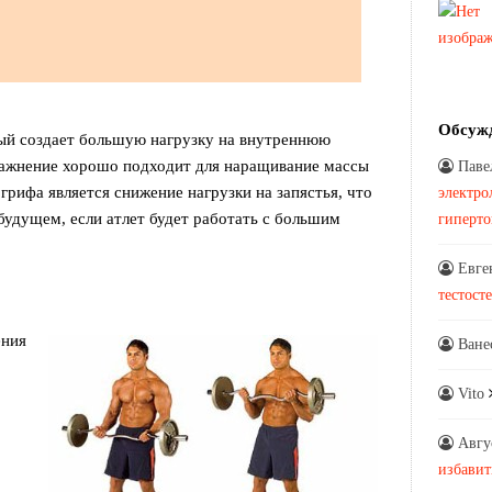
Обсуж
тый создает большую нагрузку на внутреннюю
ражнение хорошо подходит для наращивание массы
Паве
грифа является снижение нагрузки на запястья, что
электро
будущем, если атлет будет работать с большим
гиперт
Евге
тестост
ения
Ване
Vito
.
Авгу
избавит