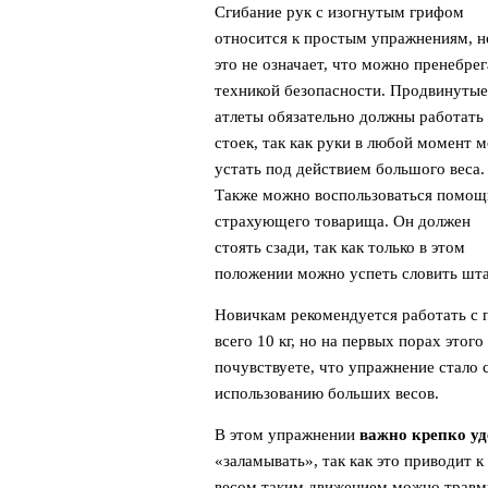
Сгибание рук с изогнутым грифом
относится к простым упражнениям, н
это не означает, что можно пренебрег
техникой безопасности. Продвинутые
атлеты обязательно должны работать
стоек, так как руки в любой момент 
устать под действием большого веса.
Также можно воспользоваться помо
страхующего товарища. Он должен
стоять сзади, так как только в этом
положении можно успеть словить шта
Новичкам рекомендуется работать с п
всего 10 кг, но на первых порах этого
почувствуете, что упражнение стало
использованию больших весов.
В этом упражнении
важно крепко уд
«заламывать», так как это приводит 
весом таким движением можно травми