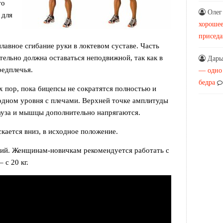
то
Олег
 для
хорошее
присед
лавное сгибание руки в локтевом суставе. Часть
ательно должна оставаться неподвижной, так как в
Дарь
редплечья.
— одно
бедра
х пор, пока бицепсы не сократятся полностью и
 одном уровня с плечами. Верхней точке амплитуды
ауза и мышцы дополнительно напрягаются.
кается вниз, в исходное положение.
ний. Женщинам-новичкам рекомендуется работать с
 с 20 кг.