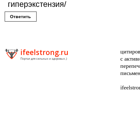
гиперэкстензия/
Ответить
ifeelstrong.ru
цитиров
с актив
Портал для сильных и здоровых ;)
перепеч
письмен
ifeelstr