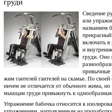
груди
Сведение р
или упражн
названием б
прекрасный
включить в
и внутренн
груди. Оно 
разнообрази
привычные 
жим гантелей гантелей на скамье. По своей
ничем не отличается от обычного жима, но 
мышцам груди привыкнуть к однообразны
Упражнение бабочка относится к изолиров
упражнениям, направленным на проработк