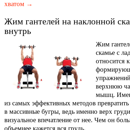
хватом →
Жим гантелей на наклонной ск
внутрь
Жим гантел
скамье с л
относится к
формирую
упражнений
верхнюю ча
мышц. Имен
из самых эффективных методов превратить
в массивные бугры, ведь именно верх груд
визуальное впечатление от нее. Чем он бол
объемнее кажется вся грудь.