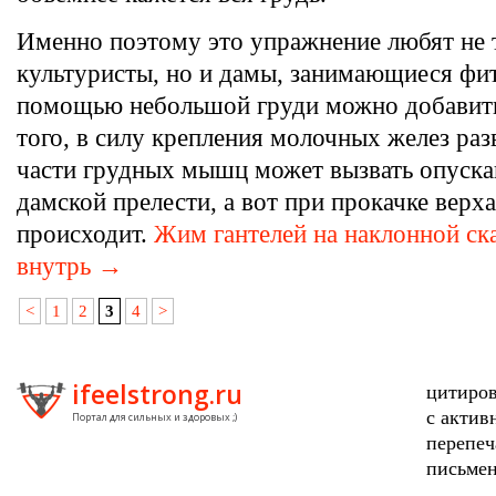
Именно поэтому это упражнение любят не 
культуристы, но и дамы, занимающиеся фит
помощью небольшой груди можно добавить
того, в силу крепления молочных желез ра
части грудных мышц может вызвать опуска
дамской прелести, а вот при прокачке верха
происходит.
Жим гантелей на наклонной ск
внутрь →
<
1
2
3
4
>
ifeelstrong.ru
цитиров
с актив
Портал для сильных и здоровых ;)
перепеч
письмен