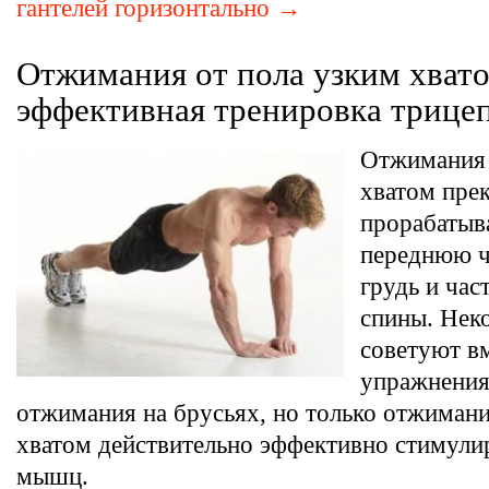
гантелей горизонтально →
Отжимания от пола узким хват
эффективная тренировка трице
Отжимания 
хватом пре
прорабатыв
переднюю ча
грудь и ча
спины. Нек
советуют вм
упражнения
отжимания на брусьях, но только отжимани
хватом действительно эффективно стимули
мышц.