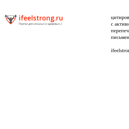
ifeelstrong.ru
цитиров
с актив
Портал для сильных и здоровых ;)
перепеч
письмен
ifeelstr