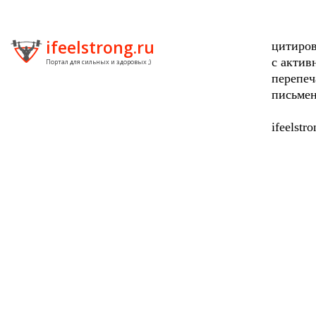
ifeelstrong.ru
цитиров
с актив
Портал для сильных и здоровых ;)
перепеч
письмен
ifeelstr