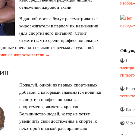
непосредственной редукции лишних
отложений жировой ткани.
В данной статье будут рассматриваться
жиросжигатели в первом их назначении
(для спортивного питания). Стоит
отметить, что среди профессиональных
 данные препараты являются весьма актуальной
Обсуж
тивные жиросжигатели →
Паве
электро
тин
гиперт
Пожалуй, одной из первых спортивных
Евге
добавок, с которыми знакомятся новички
тестост
в спорте и профессиональные
спортсмены, является креатин.
Ване
Большинство людей, которые хотят
увеличить свои достижения в спорте, с
Vito
некоторой опаской расспрашивают