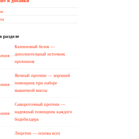
ит и добавки
ки
ры
в разделе
Казеиновый белок —
дополнительный источник
протеинов
Яичный протеин — хороший
помощник при наборе
мышечной массы
Сывороточный протеин —
надежный помощник каждого
бодибилдера
Лецитин — основа всех