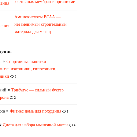
клеточных мембран в организме
Аминокислоты ВСАА —
незаменимый строительный
материал для мышц
дения
л
Спортивные напитки —
литы: изотоники, гипотоники,
оники
5
ний
Трибулус — сильный бустер
ерона
2
сса
Фитнес дома для похудения
1
Диета для набора мышечной массы
4