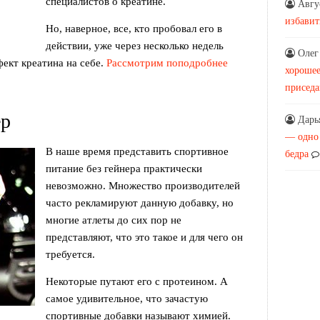
специалистов о креатине.
Авгу
избавит
Но, наверное, все, кто пробовал его в
действии, уже через несколько недель
Олег
фект креатина на себе.
Рассмотрим поподробнее
хорошее
присед
ер
Дарь
— одно
В наше время представить спортивное
бедра
питание без гейнера практически
невозможно. Множество производителей
часто рекламируют данную добавку, но
многие атлеты до сих пор не
представляют, что это такое и для чего он
требуется.
Некоторые путают его с протеином. А
самое удивительное, что зачастую
спортивные добавки называют химией.