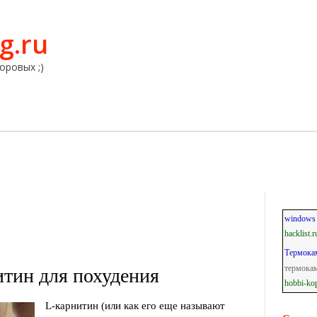
g.ru
оровых ;)
windows 
hacklist.r
Термокам
термокам
итин для похудения
hobbi-kop
L-карнитин (или как его еще называют