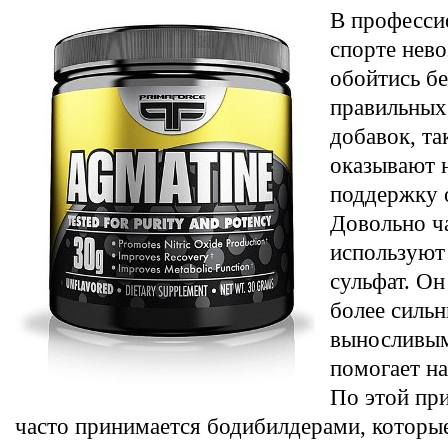
В професси
спорте нев
обойтись бе
правильных
добавок, та
оказывают 
поддержку 
Довольно ч
используют
сульфат. О
более силь
выносливым
помогает на
По этой пр
часто принимается бодибилдерами, которы