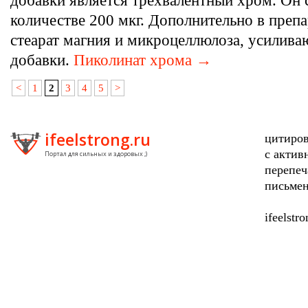
добавки является трехвалентный хром. Он 
количестве 200 мкг. Дополнительно в преп
стеарат магния и микроцеллюлоза, усилив
добавки.
Пиколинат хрома →
<
1
2
3
4
5
>
ifeelstrong.ru
цитиров
с актив
Портал для сильных и здоровых ;)
перепеч
письмен
ifeelstr