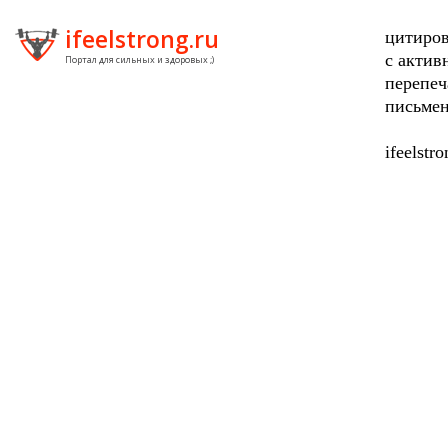
ifeelstrong.ru
цитиров
с актив
Портал для сильных и здоровых ;)
перепеч
письмен
ifeelstr