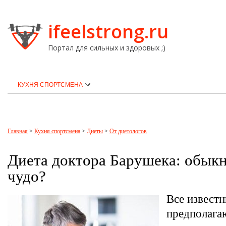
ifeelstrong.ru
Портал для сильных и здоровых ;)
КУХНЯ СПОРТСМЕНА
Главная
>
Кухня спортсмена
>
Диеты
>
От диетологов
​Диета доктора Барушека: обык
чудо?
Все извест
предполага