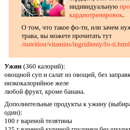
индивидуальную
пр
кардиотренировок
.
О том, что такое фо-ти, или зачем ну
трава, вы можете прочитать тут
/nutrition/vitamins/ingridienty/fo-ti.html
Ужин
(360 калорий):
овощной суп и салат из овощей, без заправ
низкокалорийное желе
любой фрукт, кроме банана.
Дополнительные продукты к ужину (выбир
один):
100 г вареной телятины
125 г вареной куриной грудинки без шкурк