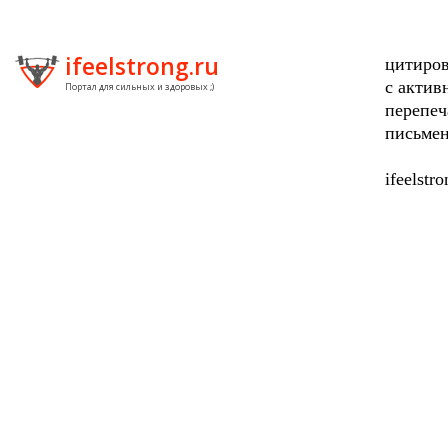
ifeelstrong.ru
цитиров
с актив
Портал для сильных и здоровых ;)
перепеч
письмен
ifeelstr