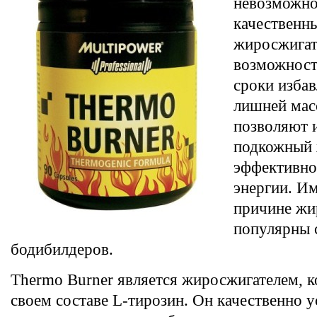
невозможно
качественн
жиросжигат
возможност
сроки избав
лишней масс
позволяют 
подкожный 
эффективно
энергии. И
причине жи
популярны 
бодибилдеров.
Thermo Burner является жиросжигателем, к
своем составе L-тирозин. Он качественно у