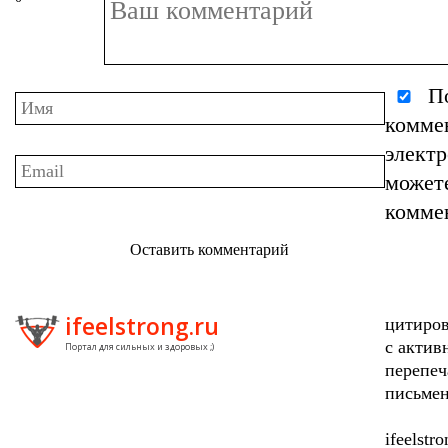
По
комме
элект
может
комме
Оставить комментарий
ifeelstrong.ru
цитиров
с актив
Портал для сильных и здоровых ;)
перепеч
письмен
ifeelstr