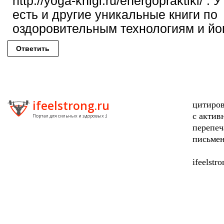
http://yoga-knigi.ru/energopraktiki/ .
есть и другие уникальные книги по
оздоровительным технологиям и йо
Ответить
ifeelstrong.ru
цитиров
с актив
Портал для сильных и здоровых ;)
перепеч
письмен
ifeelstr