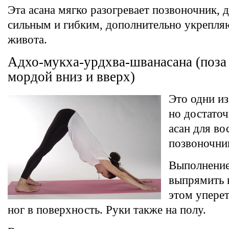
Эта асана мягко разогревает позвоночник, д
сильным и гибким, дополнительно укрепл
живота.
Адхо-мукха-урдхва-шванасана (поза 
мордой вниз и вверх)
Это одни из
но достато
асан для во
позвоночни
Выполнение
выпрямить 
этом упере
ног в поверхность. Руки также на полу.