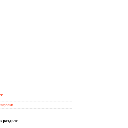
сс
нировки
в разделе