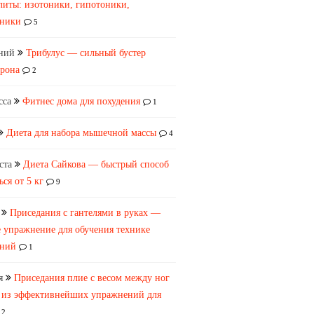
литы: изотоники, гипотоники,
оники
5
ний
Трибулус — сильный бустер
ерона
2
сса
Фитнес дома для похудения
1
Диета для набора мышечной массы
4
ста
Диета Сайкова — быстрый способ
ься от 5 кг
9
Приседания с гантелями в руках —
 упражнение для обучения технике
аний
1
я
Приседания плие с весом между ног
 из эффективнейших упражнений для
2