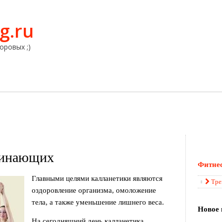
g.ru
оровых ;)
чинающих
Фитне
Главными целями калланетики являются
Тре
оздоровление организма, омоложение
тела, а также уменьшение лишнего веса.
Новое 
На сегодняшний день калланетика