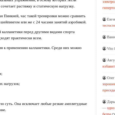
икальных упражнений, в основу которых легли
электро
сочетает растяжку и статическую нагрузку.
гиперт
ан Пинкней, час такой тренировки можно сравнить
Евге
 шейпингом или же с 24 часами занятий аэробикой.
тестост
 калланетики перед другими видами спорта
Ване
дходят практически всем.
ия к применению калланетики. Среди них можно
Vito
Авгу
избавит
м;
Олег
х нагрузок;
хорошее
присед
Дарь
ую суть. Она исключает любые резкие амплитудные
— одно
ние.
бедра