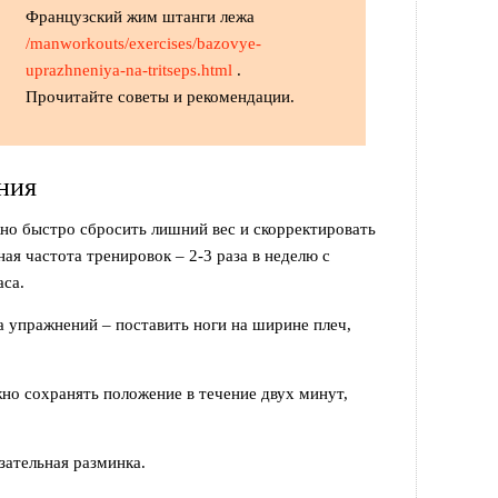
Французский жим штанги лежа
/manworkouts/exercises/bazovye-
uprazhneniya-na-tritseps.html
.
Прочитайте советы и рекомендации.
ния
но быстро сбросить лишний вес и скорректировать
я частота тренировок – 2-3 раза в неделю с
аса.
 упражнений – поставить ноги на ширине плеч,
жно сохранять положение в течение двух минут,
зательная разминка.