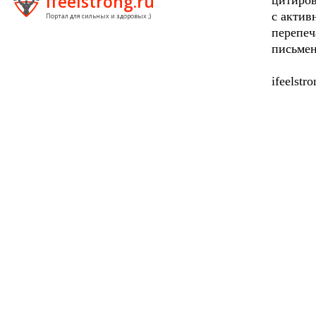
ifeelstrong.ru
цитиров
с актив
Портал для сильных и здоровых ;)
перепеч
письмен
ifeelstr